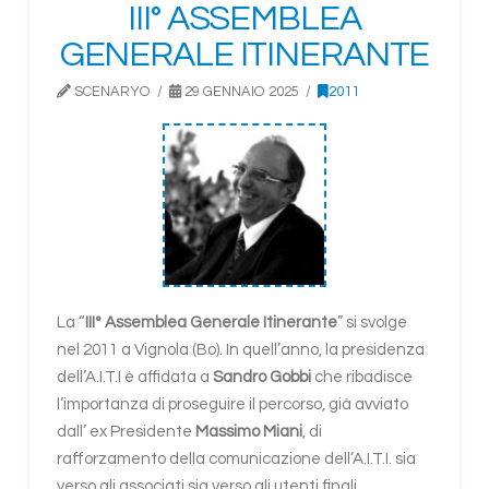
III° ASSEMBLEA
GENERALE ITINERANTE
SCENARYO
29 GENNAIO 2025
2011
La “
III° Assemblea Generale Itinerante
” si svolge
nel 2011 a Vignola (Bo). In quell’anno, la presidenza
dell’A.I.T.I è affidata a
Sandro Gobbi
che ribadisce
l’importanza di proseguire il percorso, già avviato
dall’ ex Presidente
Massimo Miani
, di
rafforzamento della comunicazione dell’A.I.T.I. sia
verso gli associati sia verso gli utenti finali.